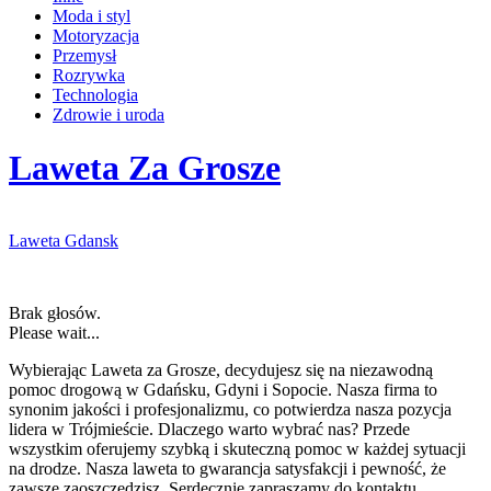
Moda i styl
Motoryzacja
Przemysł
Rozrywka
Technologia
Zdrowie i uroda
Laweta Za Grosze
Laweta Gdansk
Brak głosów.
Please wait...
Wybierając Laweta za Grosze, decydujesz się na niezawodną
pomoc drogową w Gdańsku, Gdyni i Sopocie. Nasza firma to
synonim jakości
i profesjonalizmu, co potwierdza nasza pozycja
lidera w Trójmieście. Dlaczego warto wybrać nas? Przede
wszystkim oferujemy szybką i skuteczną pomoc w każdej sytuacji
na drodze. Nasza laweta to gwarancja satysfakcji i pewność, że
zawsze zaoszczędzisz. Serdecznie zapraszamy do kontaktu.